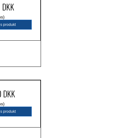
0 DKK
ms)
is produkt
0 DKK
ms)
is produkt