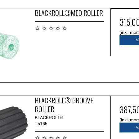
BLACKROLL®MED ROLLER
315,0
(inkl. mo
V
BLACKROLL® GROOVE
ROLLER
387,5
BLACKROLL®
(inkl. mo
T5165
V