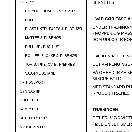
BENYTTES.
FITNESS
BALANCE BOARDS & SKIVER
HVAD GØR FASCIA
BOLDE
UNDER TRÆNING/M
ELASTIKKER, TUBES & TILBEHØR
KROPPEN OG MASS
MÅTTER & TILBEHØR
SOM UDLØSER FOR
PULL-UP / PUSH-UP
HVILKEN RULLE S
ROLLER, BLOKKE & TILBEHØR
DET AFHÆNGINGER
TOV, SJIPPETOV & TRÆKREB
PÅ OMRÅDER AF KR
VÆGTMODSTAND
MINDRE BOLD.
FRITIDSSPORT
MED STANDARD RU
GYMNASTIK
RYGGEN TRÆNES.
HOLDSPORT
KAMPSPORT
TRÆNINGEN
DET ER
ALTID
VIGT
KETCHERSPORT
FØLE EN LET SMER
MOTORIK & LEG