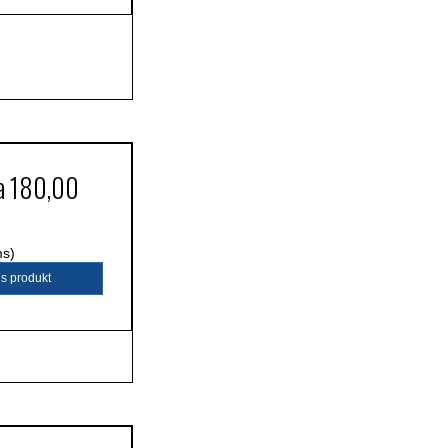
ra
180,00
ms)
is produkt