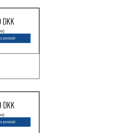
0 DKK
ms)
is produkt
0 DKK
ms)
is produkt