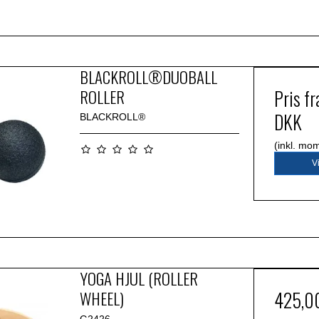
BLACKROLL®DUOBALL
ROLLER
Pris f
DKK
BLACKROLL®
(inkl. mo
V
YOGA HJUL (ROLLER
WHEEL)
425,0