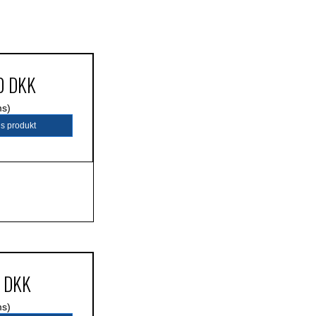
0 DKK
ms)
is produkt
5 DKK
ms)