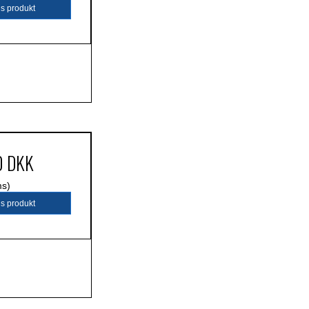
is produkt
0 DKK
ms)
is produkt