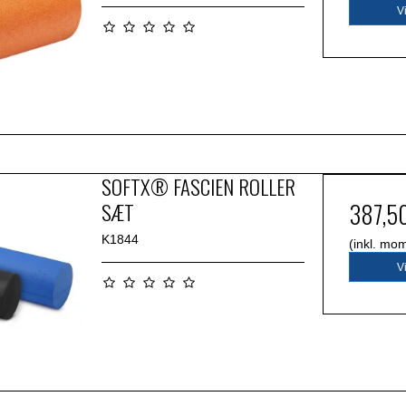
V
SOFTX® FASCIEN ROLLER
SÆT
387,5
K1844
(inkl. mo
V