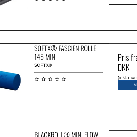
SOFTX® FASCIEN ROLLE
145 MINI
Pris f
DKK
SOFTX®
(inkl. mo
V
BLACKROLL® MINI FLOW