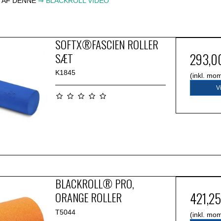
E AF DENNE
⇒
BLACKROLL VIDEO
SOFTX®FASCIEN ROLLER
SÆT
293,0
K1845
(inkl. mo
V
BLACKROLL® PRO,
ORANGE ROLLER
421,2
T5044
(inkl. mo