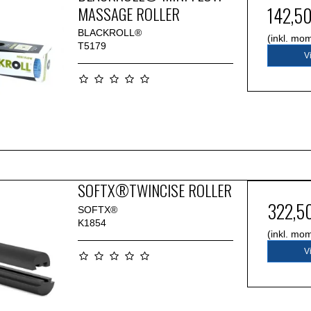
MASSAGE ROLLER
142,5
BLACKROLL®
(inkl. mo
T5179
V
SOFTX®TWINCISE ROLLER
322,5
SOFTX®
K1854
(inkl. mo
V