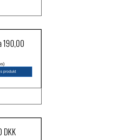
ra
190,00
ms)
is produkt
0 DKK