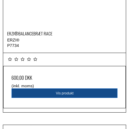
ERZI®BALANCEBRÆT RACE
ERZI®
P7734
600,00 DKK
(inkl. moms)
Vis produkt