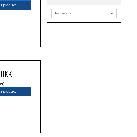
is produkt
 DKK
ms)
is produkt