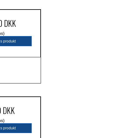
0 DKK
ms)
is produkt
0 DKK
ms)
is produkt