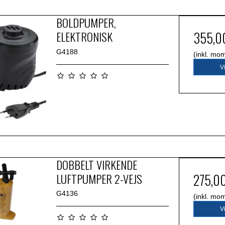
BOLDPUMPER,
ELEKTRONISK
355,0
G4188
(inkl. mo
V
DOBBELT VIRKENDE
LUFTPUMPER 2-VEJS
275,0
G4136
(inkl. mo
V