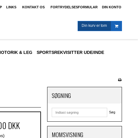
P
LINKS
KONTAKT OS
FORTRYDELSESFORMULAR
DIN KONTO
Din kurv er tom
OTORIK & LEG
SPORTSREKVISITTER UDE/INDE
SØGNING
Søg
,00 DKK
MOMSVISNING
ms)