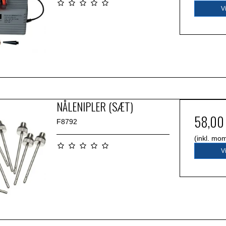
V
NÅLENIPLER (SÆT)
58,00
F8792
(inkl. mo
V